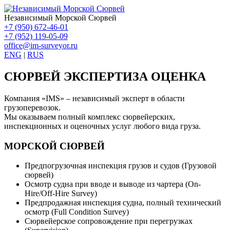
Независимый Морской Сюрвей
+7 (950) 672-46-01
+7 (952) 119-05-09
office@im-surveyor.ru
ENG
|
RUS
СЮРВЕЙ ЭКСПЕРТИЗА ОЦЕНКА
Компания «IMS» – независимый эксперт в области
грузоперевозок.
Мы оказываем полный комплекс сюрвейерских,
инспекционных и оценочных услуг любого вида груза.
МОРСКОЙ СЮРВЕЙ
Предпогрузочная инспекция грузов и судов (Грузовой
сюрвей)
Осмотр судна при вводе и выводе из чартера (On-
Hire/Off-Hire Survey)
Предпродажная инспекция судна, полный технический
осмотр (Full Condition Survey)
Сюрвейерское сопровождение при перегрузках